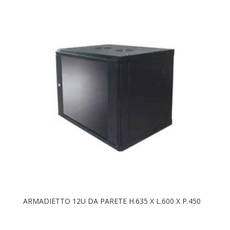
Alcapower
Hikvision
Mapam
Skilleye
Tcl
TecnoAlarm
TecnoFire
Tp-Link
ARMADIETTO 12U DA PARETE H.635 X L.600 X P.450