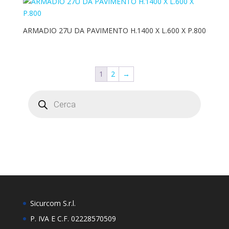
ARMADIO 27U DA PAVIMENTO H.1400 X L.600 X P.800
1
2
→
Products
search
Sicurcom S.r.l.
P. IVA E C.F. 02228570509