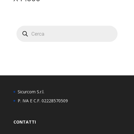
Products
search
Sicurcom S.r.l.
P. IVA E C.F. 02228570509
CONTATTI