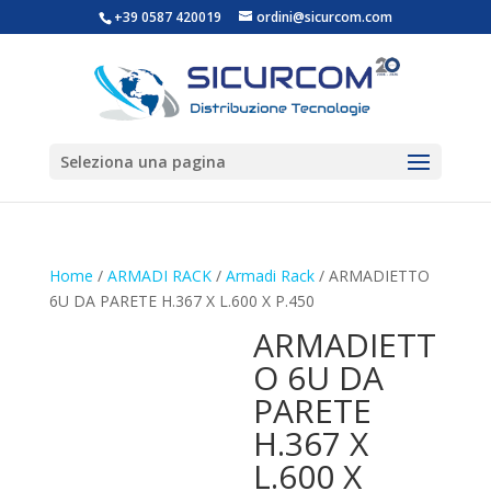
+39 0587 420019
ordini@sicurcom.com
Seleziona una pagina
Home
/
ARMADI RACK
/
Armadi Rack
/ ARMADIETTO
6U DA PARETE H.367 X L.600 X P.450
ARMADIETT
O 6U DA
PARETE
H.367 X
L.600 X