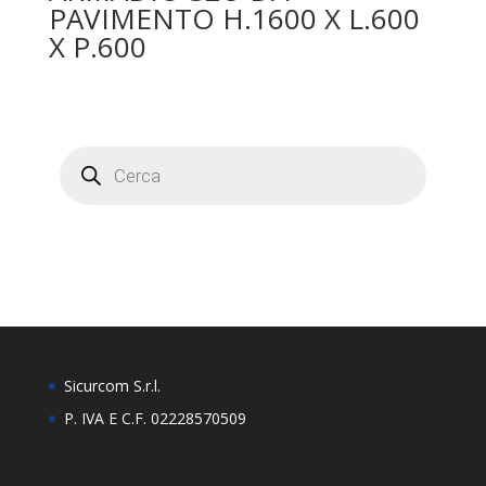
PAVIMENTO H.1600 X L.600
X P.600
Products
search
Sicurcom S.r.l.
P. IVA E C.F. 02228570509