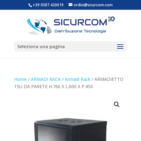
+39 0587 420019
ordini@sicurcom.com
Seleziona una pagina
Home
/
ARMADI RACK
/
Armadi Rack
/ ARMADIETTO
15U DA PARETE H.766 X L.600 X P.450