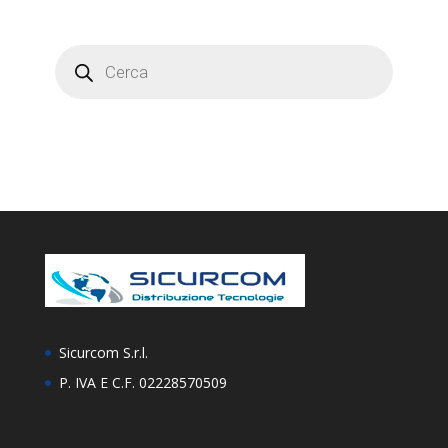
Products
search
Sicurcom S.r.l.
P. IVA E C.F. 02228570509