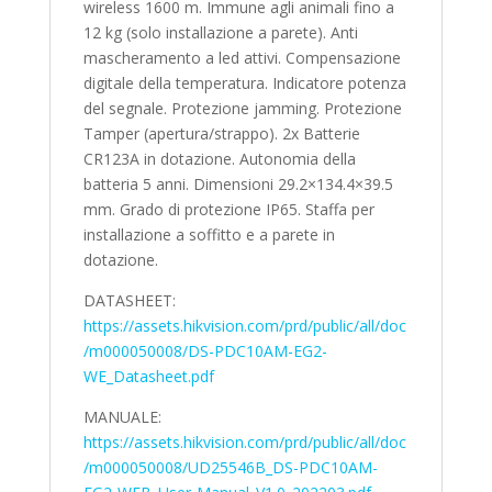
wireless 1600 m. Immune agli animali fino a
12 kg (solo installazione a parete). Anti
mascheramento a led attivi. Compensazione
digitale della temperatura. Indicatore potenza
del segnale. Protezione jamming. Protezione
Tamper (apertura/strappo). 2x Batterie
CR123A in dotazione. Autonomia della
batteria 5 anni. Dimensioni 29.2×134.4×39.5
mm. Grado di protezione IP65. Staffa per
installazione a soffitto e a parete in
dotazione.
DATASHEET:
https://assets.hikvision.com/prd/public/all/doc
/m000050008/DS-PDC10AM-EG2-
WE_Datasheet.pdf
MANUALE:
https://assets.hikvision.com/prd/public/all/doc
/m000050008/UD25546B_DS-PDC10AM-