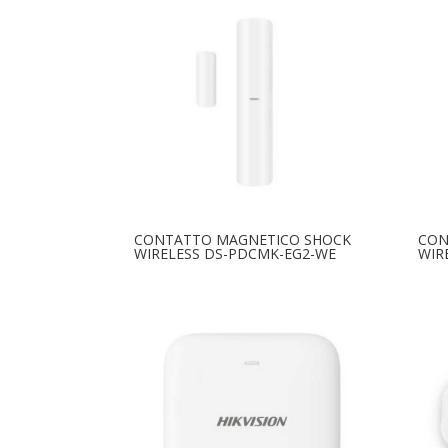
Alcapower
Hikvision
Mapam
Skilleye
Tcl
TecnoAlarm
CONTATTO MAGNETICO SHOCK
CON
TecnoFire
WIRELESS DS-PDCMK-EG2-WE
WIR
Tp-Link