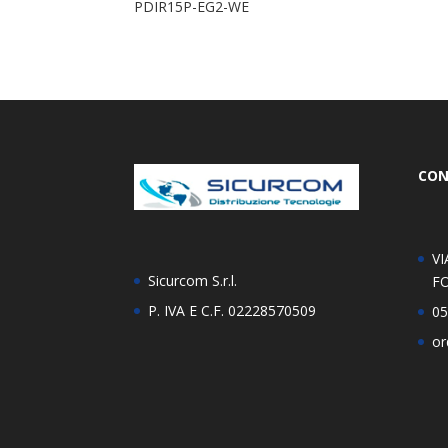
PDIR15P-EG2-WE
CON
VI
Sicurcom S.r.l.
FO
P. IVA E C.F. 02228570509
05
or