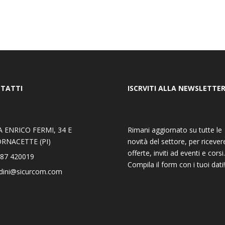
TATTI
ISCRVITI ALLA NEWSLETTE
A ENRICO FERMI, 34 E
Rimani aggiornato su tutte le
RNACETTE (PI)
novità del settore, per ricever
offerte, inviti ad eventi e corsi.
87 420019
Compila il form con i tuoi dati!
dini@sicurcom.com