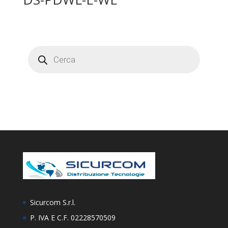
Products
search
Sicurcom S.r.l.
P. IVA E C.F. 02228570509