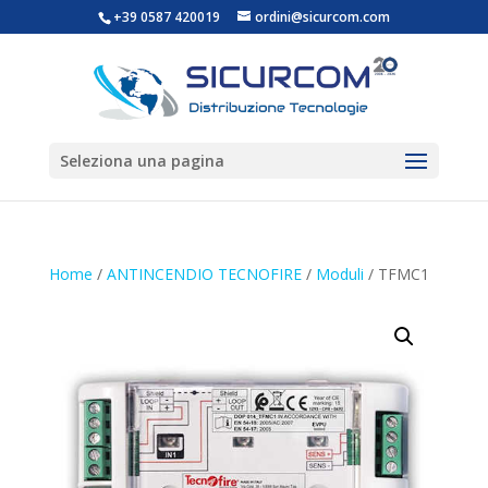
+39 0587 420019
ordini@sicurcom.com
Seleziona una pagina
Home
/
ANTINCENDIO TECNOFIRE
/
Moduli
/ TFMC1