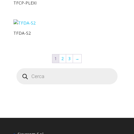
TFCP-PLEXI
TFDA-S2
1
2
3
→
Products
search