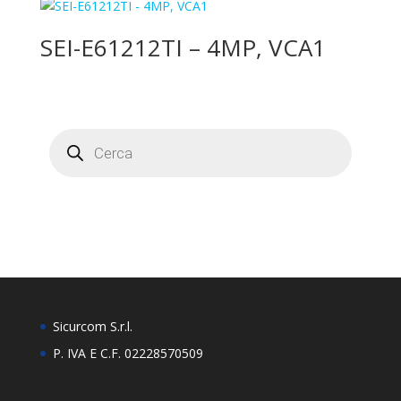
SEI-E61212TI – 4MP, VCA1
Products
search
Sicurcom S.r.l.
P. IVA E C.F. 02228570509