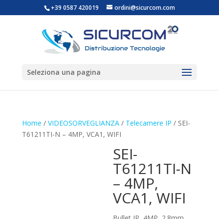
+39 0587 420019
ordini@sicurcom.com
Seleziona una pagina
Home
/
VIDEOSORVEGLIANZA
/
Telecamere IP
/ SEI-
T61211TI-N – 4MP, VCA1, WIFI
SEI-
T61211TI-N
– 4MP,
VCA1, WIFI
Bullet IP, 4MP, 2.8mm,