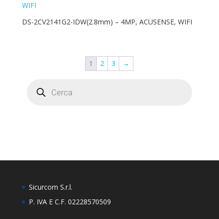
DS-2CV2141G2-IDW(2.8mm) – 4MP, ACUSENSE, WIFI
1
2
3
→
Products
search
Sicurcom S.r.l.
P. IVA E C.F. 02228570509