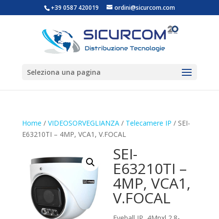
+39 0587 420019
ordini@sicurcom.com
Seleziona una pagina
Home
/
VIDEOSORVEGLIANZA
/
Telecamere IP
/ SEI-
E63210TI – 4MP, VCA1, V.FOCAL
SEI-
E63210TI –
4MP, VCA1,
V.FOCAL
Eyeball IP, 4Mpxl,2.8-