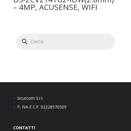
– 4MP, ACUSENSE, WIFI
Products
search
Sicurcom S.r.l.
P. IVA E C.F. 02228570509
CONTATTI