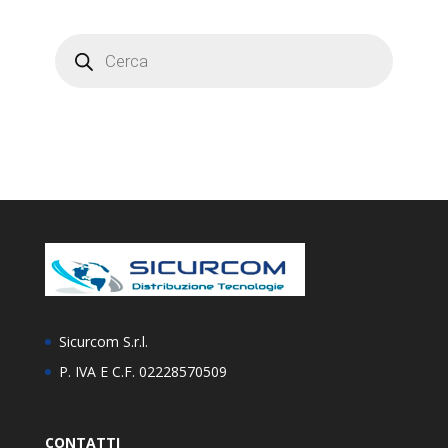
Products
search
Sicurcom S.r.l.
P. IVA E C.F. 02228570509
CONTATTI