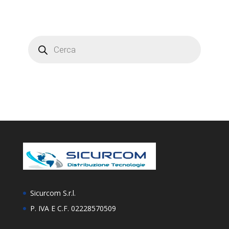
Products
search
Sicurcom S.r.l.
P. IVA E C.F. 02228570509