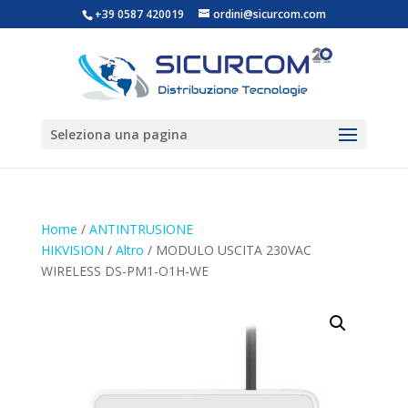
+39 0587 420019
ordini@sicurcom.com
Seleziona una pagina
Home
/
ANTINTRUSIONE
HIKVISION
/
Altro
/ MODULO USCITA 230VAC
WIRELESS DS-PM1-O1H-WE