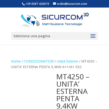
+39 0587 420019
ordini@sicurcom.com
Seleziona una pagina
Home
/
CONDIZIONATORI
/
Unità Esterne
/ MT4250 –
UNITA’ ESTERNA PENTA 9,4KW A++/A+ R32
MT4250 –
UNITA’
ESTERNA
PENTA
9,4KW