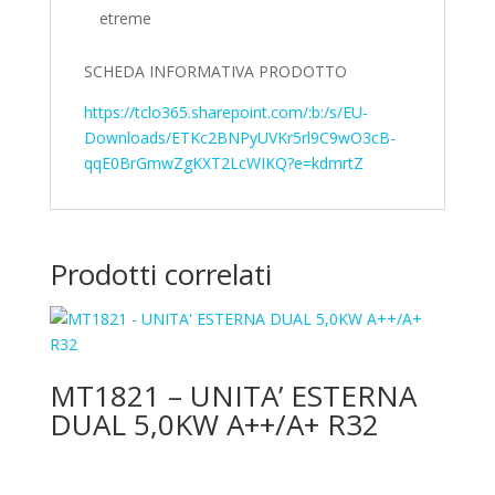
etreme
SCHEDA INFORMATIVA PRODOTTO
https://tclo365.sharepoint.com/:b:/s/EU-
Downloads/ETKc2BNPyUVKr5rl9C9wO3cB-
qqE0BrGmwZgKXT2LcWIKQ?e=kdmrtZ
Prodotti correlati
MT1821 – UNITA’ ESTERNA
DUAL 5,0KW A++/A+ R32