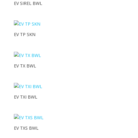
EV SIREL BWL
Accessori Armadi Rack
Armadi Rack
BATTERIE
EV TP SKN
CAVI
CONDIZIONATORI
Unità Esterne
EV TX BWL
Unità Interne
CONTROLLO ACCESSI/VIDEOCITOFONIA
EV TXI BWL
MATERIALE ELETTRICO
NETWORKING
VIDEOSORVEGLIANZA
EV TXS BWL
Hard Disk