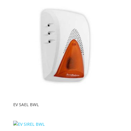
Espansioni
TecnoFire
Rilevatori
Tp-Link
Sirene
Tastiere
ANTINTRUSIONE TECNOALARM
Accessori
Centrali
Espansioni
Rilevatori
Sirene
EV SAEL BWL
Tastiere
ARMADI RACK