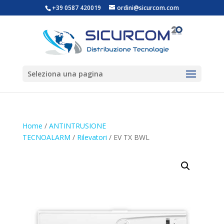
+39 0587 420019
ordini@sicurcom.com
Seleziona una pagina
Home
/
ANTINTRUSIONE
TECNOALARM
/
Rilevatori
/ EV TX BWL