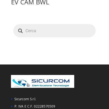
EV CAM BWL
Products
search
Sicurcom S.r.l.
P. IVA E C.F. 02228570509