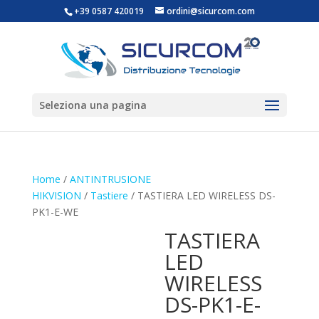
+39 0587 420019
ordini@sicurcom.com
Seleziona una pagina
Home
/
ANTINTRUSIONE
HIKVISION
/
Tastiere
/ TASTIERA LED WIRELESS DS-
PK1-E-WE
TASTIERA
LED
WIRELESS
DS-PK1-E-