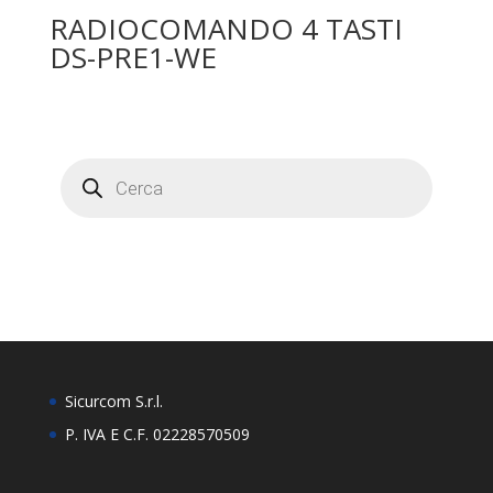
RADIOCOMANDO 4 TASTI
DS-PRE1-WE
Products
search
Sicurcom S.r.l.
P. IVA E C.F. 02228570509