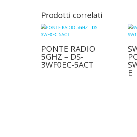
Prodotti correlati
PONTE RADIO
S
5GHZ – DS-
PO
3WF0EC-5ACT
S
E