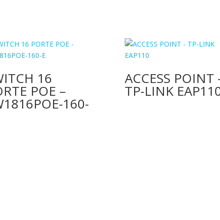
WITCH 16
ACCESS POINT 
RTE POE –
TP-LINK EAP11
W1816POE-160-