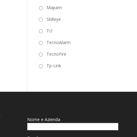
Mapam
Skilleye
Tcl
TecnoAlarm
TecnoFire
Tp-Link
R
Nome e Azienda