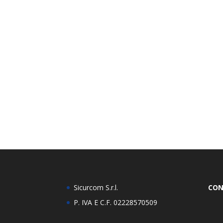
Sicurcom S.r.l.
CON
P. IVA E C.F. 02228570509