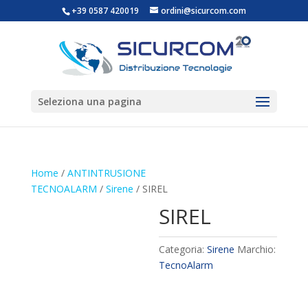
+39 0587 420019
ordini@sicurcom.com
Seleziona una pagina
Home
/
ANTINTRUSIONE
TECNOALARM
/
Sirene
/ SIREL
SIREL
Categoria:
Sirene
Marchio:
TecnoAlarm