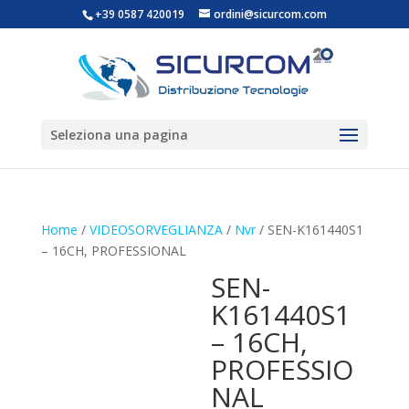
+39 0587 420019
ordini@sicurcom.com
Seleziona una pagina
Home
/
VIDEOSORVEGLIANZA
/
Nvr
/ SEN-K161440S1
– 16CH, PROFESSIONAL
SEN-
K161440S1
– 16CH,
PROFESSIO
NAL