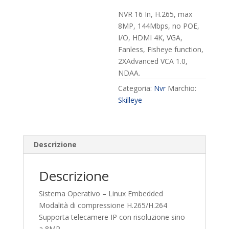
NVR 16 In, H.265, max
8MP, 144Mbps, no POE,
I/O, HDMI 4K, VGA,
Fanless, Fisheye function,
2XAdvanced VCA 1.0,
NDAA.
Categoria:
Nvr
Marchio:
Skilleye
Descrizione
Descrizione
Sistema Operativo – Linux Embedded
Modalità di compressione H.265/H.264
Supporta telecamere IP con risoluzione sino
a 8MP