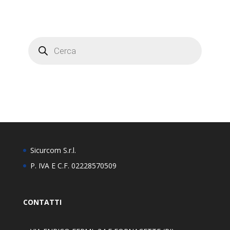
Products
search
Sicurcom S.r.l.
P. IVA E C.F. 02228570509
CONTATTI