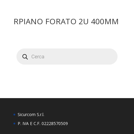
RPIANO FORATO 2U 400MM
Products
search
Sicurcom S.r.l.
P. IVA E C.F. 02228570509