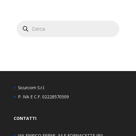
Products
search
Sicurcom S.r.l.
P. IVA E C.F. 02228570509
CONTATTI
VIA ENRICO FERMI, 34 E FORNACETTE (PI)