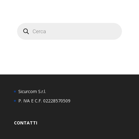
Products
search
Sicurcom S.r.l.
P. IVA E C.F. 02228570509
CONTATTI