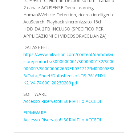
°C ~ +55 °C. Human Dection su tutti i canali o
2 canale ACUSENSE Deep Learning
Human&Vehicle Detection, ricerca intelligente
AcuSearch. Playback sincronizzato 16ch. 1
HDD DA 2TB INCLUSO (SPECIFICO PER
APPLICAZIONI DI VIDEOSORVEGLIANZA)
DATASHEET:
https://www.hikvision.com/content/dam/hikvi
sion/products/S000000001/S000000132/S000
000007/S000000026/OFR031212/M00005888
5/Data_Sheet/Datasheet-of-DS-7616NXI-
K2_V4.74.000_20230209.pdf
SOFTWARE:
Accesso Riservato! ISCRIVITI o ACCEDI
FIRMWARE:
Accesso Riservato! ISCRIVITI o ACCEDI