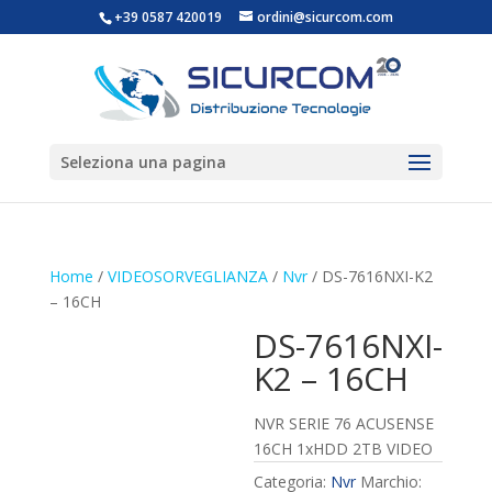
+39 0587 420019
ordini@sicurcom.com
Seleziona una pagina
Home
/
VIDEOSORVEGLIANZA
/
Nvr
/ DS-7616NXI-K2
– 16CH
DS-7616NXI-
K2 – 16CH
NVR SERIE 76 ACUSENSE
16CH 1xHDD 2TB VIDEO
Categoria:
Nvr
Marchio: