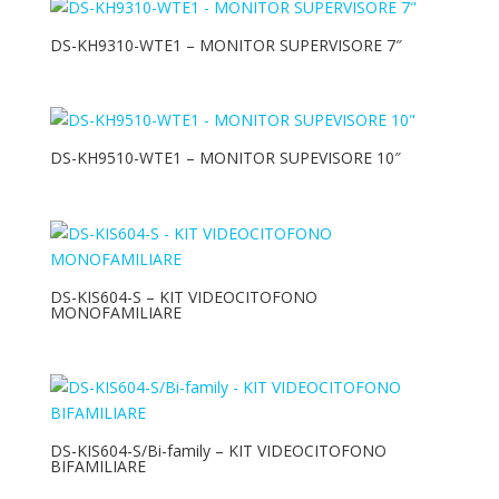
ARMADI RACK
DS-KH9310-WTE1 – MONITOR SUPERVISORE 7″
Accessori Armadi Rack
Armadi Rack
BATTERIE
DS-KH9510-WTE1 – MONITOR SUPEVISORE 10″
CAVI
CONDIZIONATORI
Unità Esterne
DS-KIS604-S – KIT VIDEOCITOFONO
Unità Interne
MONOFAMILIARE
CONTROLLO ACCESSI/VIDEOCITOFONIA
MATERIALE ELETTRICO
NETWORKING
DS-KIS604-S/Bi-family – KIT VIDEOCITOFONO
BIFAMILIARE
VIDEOSORVEGLIANZA