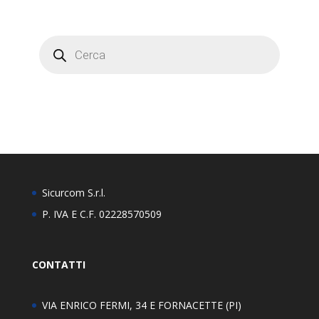
Hard Disk
Nvr
Products
search
Staffe
Telecamere IP
Sicurcom S.r.l.
P. IVA E C.F. 02228570509
CONTATTI
VIA ENRICO FERMI, 34 E FORNACETTE (PI)