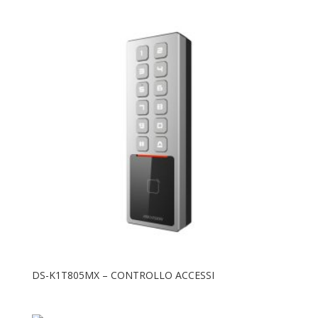
Centrali
TecnoAlarm
Espansioni
TecnoFire
Rilevatori
Tp-Link
Sirene
Tastiere
ANTINTRUSIONE TECNOALARM
Accessori
Centrali
Espansioni
Rilevatori
Sirene
DS-K1T805MX – CONTROLLO ACCESSI
Tastiere