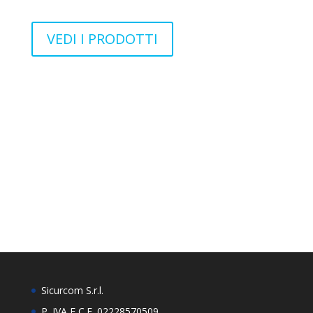
VEDI I PRODOTTI
Sicurcom S.r.l.
P. IVA E C.F. 02228570509